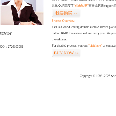
具体交易流程可
“点击这里”
查看或咨询support@
我要购买
>>
Process Overview:
4.cn is a world leading domain escrow service plat
million RMB transaction volume every year. We promi
联系我们
5 workdays.
For detailed process, you can
“visit here”
or contact
QQ：2726103981
BUY NOW
>>
Copyright © 1998 -2025 www