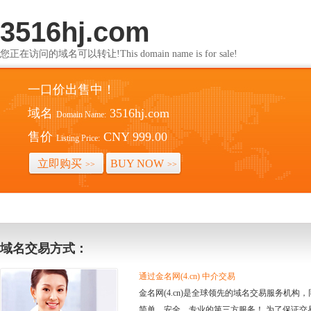
3516hj.com
您正在访问的域名可以转让!This domain name is for sale!
一口价出售中！
域名
3516hj.com
Domain Name:
售价
CNY 999.00
Listing Price:
立即购买
BUY NOW
>>
>>
域名交易方式：
通过金名网(4.cn) 中介交易
金名网(4.cn)是全球领先的域名交易服务机
简单、安全、专业的第三方服务！ 为了保证交